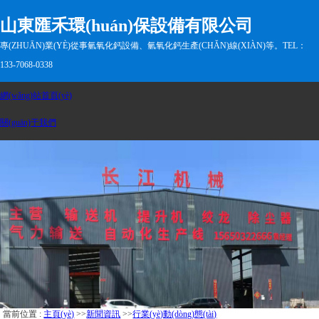
山東匯禾環(huán)保設備有限公司
專(ZHUĀN)業(YÈ)從事氫氧化鈣設備、氫氧化鈣生產(CHǍN)線(XIÀN)等。TEL：
133-7068-0338
網(wǎng)站首頁(yè)
關(guān)于我們
產(chǎn)品展示
新聞資訊
視頻展示
在線(xiàn)留言
聯(lián)系我們
當前位置 :
主頁(yè)
>>
新聞資訊
>>
行業(yè)動(dòng)態(tài)