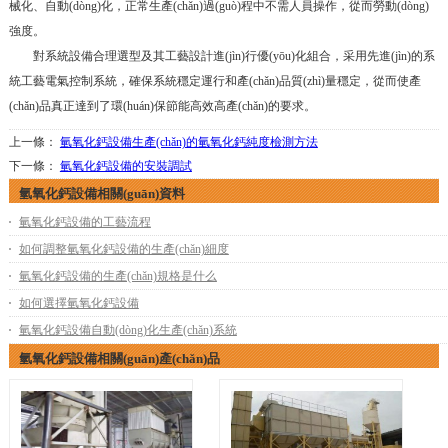
械化、自動(dòng)化，正常生產(chǎn)過(guò)程中不需人員操作，從而勞動(dòng)
強度。
對系統設備合理選型及其工藝設計進(jìn)行優(yōu)化組合，采用先進(jìn)的系
統工藝電氣控制系統，確保系統穩定運行和產(chǎn)品質(zhì)量穩定，從而使產
(chǎn)品真正達到了環(huán)保節能高效高產(chǎn)的要求。
上一條：
氫氧化鈣設備生產(chǎn)的氫氧化鈣純度檢測方法
下一條：
氫氧化鈣設備的安裝調試
氫氧化鈣設備相關(guān)資料
氫氧化鈣設備的工藝流程
如何調整氫氧化鈣設備的生產(chǎn)細度
氫氧化鈣設備的生產(chǎn)規格是什么
如何選擇氫氧化鈣設備
氫氧化鈣設備自動(dòng)化生產(chǎn)系統
氫氧化鈣設備相關(guān)產(chǎn)品