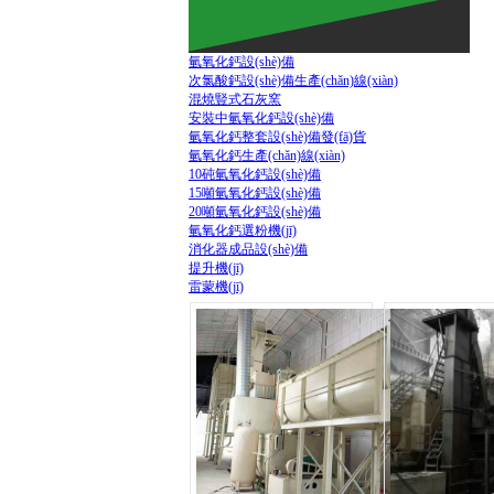
氫氧化鈣設(shè)備
次氯酸鈣設(shè)備生產(chǎn)線(xiàn)
混燒豎式石灰窯
安裝中氫氧化鈣設(shè)備
氫氧化鈣整套設(shè)備發(fā)貨
氫氧化鈣生產(chǎn)線(xiàn)
10砘氫氧化鈣設(shè)備
15噸氫氧化鈣設(shè)備
20噸氫氧化鈣設(shè)備
氫氧化鈣選粉機(jī)
消化器成品設(shè)備
提升機(jī)
雷蒙機(jī)