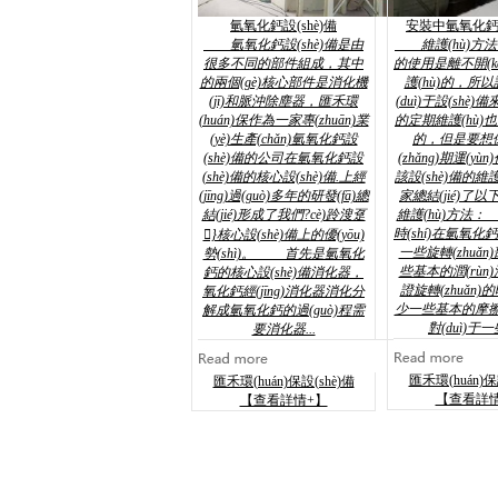
氫氧化鈣設(shè)備
安裝中氫氧化鈣設
氫氧化鈣設(shè)備是由
維護(hù)方法：
很多不同的部件組成，其中
的使用是離不開(k
的兩個(gè)核心部件是消化機
護(hù)的，所
(jī)和脈沖除塵器，匯禾環
(duì)于設(shè)備來
(huán)保作為一家專(zhuān)業
的定期維護(hù)
(yè)生產(chǎn)氫氧化鈣設
的，但是
(shè)備的公司在氫氧化鈣設
(zhǎng)期運(y
(shè)備的核心設(shè)備.上經
該設(shè)備的維護(hù
(jīng)過(guò)多年的研發(fā)總
家總結(jié)了以下
結(jié)形成了我們?cè)跉溲趸
維護(hù)方法： 
時(shí)在氫氧化鈣
}核心設(shè)備上的優(yōu)
一些旋轉(zhuǎ
勢(shì)。 首先是氫氧化
些基本的潤(rùn)滑工
鈣的核心設(shè)備消化器，
證旋轉(zhuǎn)的
氧化鈣經(jīng)消化器消化分
少一些基本的摩擦
解成氫氧化鈣的過(guò)程需
對(duì)于一
要消化器...
匯禾環(huán)保
匯禾環(huán)保設(shè)備
【查看詳情
【查看詳情+】