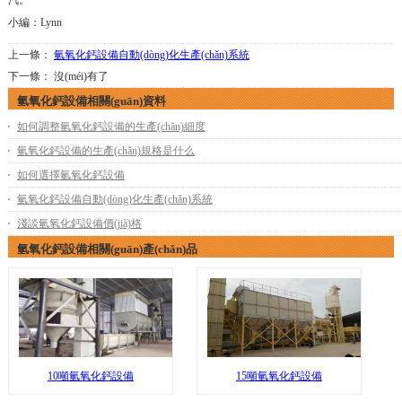
汽。
小編：Lynn
上一條：
氫氧化鈣設備自動(dòng)化生產(chǎn)系統
下一條： 沒(méi)有了
氫氧化鈣設備相關(guān)資料
如何調整氫氧化鈣設備的生產(chǎn)細度
氫氧化鈣設備的生產(chǎn)規格是什么
如何選擇氫氧化鈣設備
氫氧化鈣設備自動(dòng)化生產(chǎn)系統
淺談氫氧化鈣設備價(jià)格
氫氧化鈣設備相關(guān)產(chǎn)品
10噸氫氧化鈣設備
15噸氫氧化鈣設備