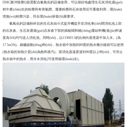
DMC脈沖除塵Q裝置配合氫氧化鈣設備使用，可以很好地處理生石灰消化過(guò)
程中產(chǎn)生的粉塵和有害氣體。廢棄粉塵和石灰使用后可重復利用，環(huán)
境無(wú)粉塵污染，符合環(huán)保發(fā)展要求。
氫氧化鈣設備粉碎后的生石灰由斗式提升機提升至消化車(chē)間消化池上部
的石灰倉。生石灰通過(guò)石灰倉下部的插板閥和稱(chēng)重給料機(進(jìn)料速
度為5t/h)均勻送入消化池。同時(shí)，以133603.5的比例向蒸煮器中加入水。(為
17.5m3/h)。鍋爐啟動(dòng)時(shí)，熱水箱中加熱到80度的熱水幾分鐘就可以使用
(熱水箱的加熱介質(zhì)為飽和蒸汽)。當消化器溫度達到90度以上時(shí)，可停止
熱水箱中的熱水，用冷水消化(可使用循環(huán)水)。