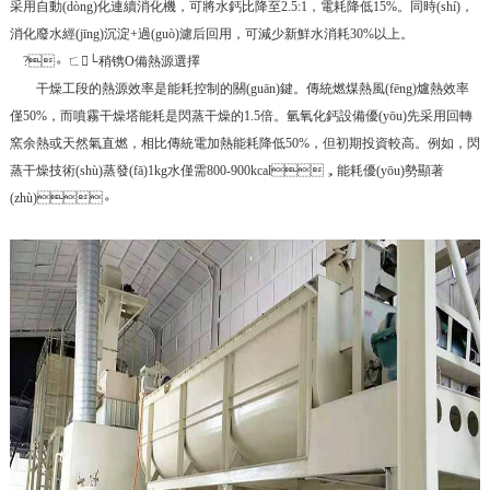
采用自動(dòng)化連續消化機，可將水鈣比降至2.5:1，電耗降低15%。同時(shí)，
消化廢水經(jīng)沉淀+過(guò)濾后回用，可減少新鮮水消耗30%以上。
?。ㄈ└稍镌O備熱源選擇
干燥工段的熱源效率是能耗控制的關(guān)鍵。傳統燃煤熱風(fēng)爐熱效率
僅50%，而噴霧干燥塔能耗是閃蒸干燥的1.5倍。氫氧化鈣設備優(yōu)先采用回轉
窯余熱或天然氣直燃，相比傳統電加熱能耗降低50%，但初期投資較高。例如，閃
蒸干燥技術(shù)蒸發(fā)1kg水僅需800-900kcal，能耗優(yōu)勢顯著
(zhù)。