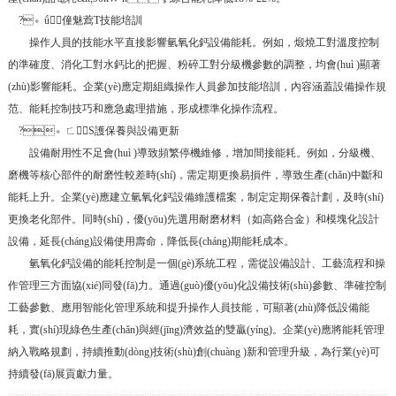
?。ǘ┎僮魅藛T技能培訓
操作人員的技能水平直接影響氫氧化鈣設備能耗。例如，煅燒工對溫度控制
的準確度、消化工對水鈣比的把握、粉碎工對分級機參數的調整，均會(huì )顯著
(zhù)影響能耗。企業(yè)應定期組織操作人員參加技能培訓，內容涵蓋設備操作規
范、能耗控制技巧和應急處理措施，形成標準化操作流程。
?。ㄈ┚S護保養與設備更新
設備耐用性不足會(huì )導致頻繁停機維修，增加間接能耗。例如，分級機、
磨機等核心部件的耐磨性較差時(shí)，需定期更換易損件，導致生產(chǎn)中斷和
能耗上升。企業(yè)應建立氫氧化鈣設備維護檔案，制定定期保養計劃，及時(shí)
更換老化部件。同時(shí)，優(yōu)先選用耐磨材料（如高鉻合金）和模塊化設計
設備，延長(cháng)設備使用壽命，降低長(cháng)期能耗成本。
氫氧化鈣設備的能耗控制是一個(gè)系統工程，需從設備設計、工藝流程和操
作管理三方面協(xié)同發(fā)力。通過(guò)優(yōu)化設備技術(shù)參數、準確控制
工藝參數、應用智能化管理系統和提升操作人員技能，可顯著(zhù)降低設備能
耗，實(shí)現綠色生產(chǎn)與經(jīng)濟效益的雙贏(yíng)。企業(yè)應將能耗管理
納入戰略規劃，持續推動(dòng)技術(shù)創(chuàng )新和管理升級，為行業(yè)可
持續發(fā)展貢獻力量。