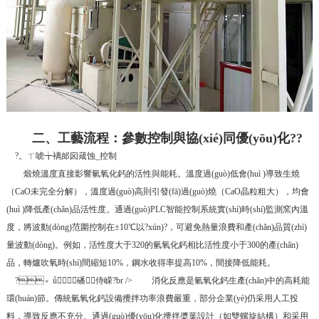
二、工藝流程：參數控制與協(xié)同優(yōu)化??
?。ㄒ唬╈褵郎囟葴蚀_控制
煅燒溫度直接影響氫氧化鈣的活性與能耗。溫度過(guò)低會(huì )導致生燒
（CaO未完全分解），溫度過(guò)高則引發(fā)過(guò)燒（CaO晶粒粗大），均會
(huì )降低產(chǎn)品活性度。通過(guò)PLC智能控制系統實(shí)時(shí)監測窯內溫
度，將波動(dòng)范圍控制在±10℃以?xún)?，可避免熱量浪費和產(chǎn)品質(zhì)
量波動(dòng)。例如，活性度大于320的氫氧化鈣相比活性度小于300的產(chǎn)
品，轉爐吹氧時(shí)間縮短10%，鋼水收得率提高10%，間接降低能耗。
?。ǘ┫磻侍嵘?br /> 消化反應是氫氧化鈣生產(chǎn)中的高耗能
環(huán)節。傳統氫氧化鈣設備攪拌功率浪費嚴重，部分企業(yè)仍采用人工投
料，導致反應不充分。通過(guò)優(yōu)化攪拌槳葉設計（如雙螺旋結構）和采用