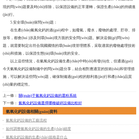
現的問(wèn)題要及時(shí)排除，以保證設備的正常運轉，保證生產(chǎn)的持續進
(jìn)行。
5.安全環(huán)保問(wèn)題：
在生產(chǎn)氫氧化鈣的過(guò)程中，如廢氣，廢水，廢物的處理、貯存、排
放等，都會(huì )涉及到環(huán)境方面的安全問(wèn)題。解決這個(gè)問(wèn)
題，就需要制定出符合我國國情的環(huán)境管理體系，采取適當的廢物處理技術
(shù)和措施，以保證生態(tài)環(huán)境的安全。
以上這些情況，在氫氧化鈣設備生產(chǎn)中時(shí)有發(fā)生，但通過(guò)
今天氫氧化鈣設備制備中的問(wèn)題分享，結合相對應適宜的技術(shù)和管理措
施，可以解決這些問(wèn)題，確保制備過(guò)程的順利進(jìn)行和產(chǎn)品質
(zhì)量的穩定性。
上一條：
關(guān)于氫氧化鈣設備的選粉系統
下一條：
氫氧化鈣設備選擇哪種破碎設備比較好
氫氧化鈣設備相關(guān)資料
氫氧化鈣設備的工藝流程
如何調整氫氧化鈣設備的生產(chǎn)細度
氫氧化鈣設備的生產(chǎn)規格是什么