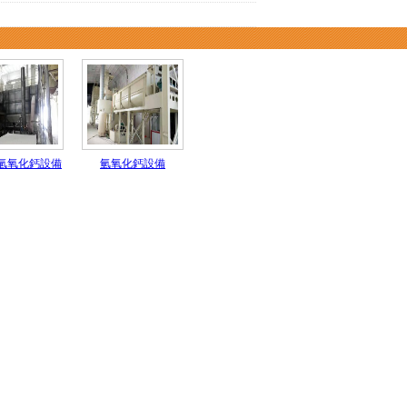
氫氧化鈣設備
氫氧化鈣設備