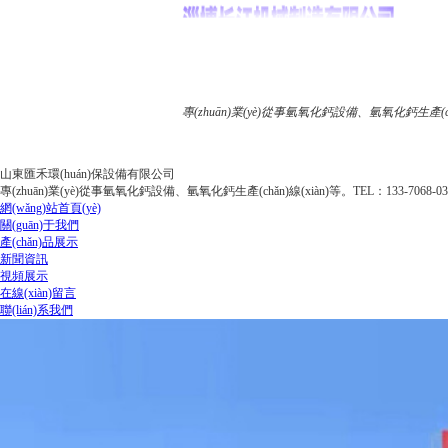
專(zhuān)業(yè)從事氫氧化鈣設備、氫氧化鈣生產(chǎn
網(wǎng)站首
關(guān)于我
產(ch
頁(yè)
們
山東匯禾環(huán)保設備有限公司
專(zhuān)業(yè)從事氫氧化鈣設備、氫氧化鈣生產(chǎn)線(xiàn)等。TEL：133-7068-03
網(wǎng)站首頁(yè)
關(guān)于我們
產(chǎn)品展示
新聞資訊
視頻展示
在線(xiàn)留言
聯(lián)系我們